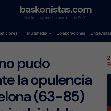
baskonistas.com
Baskonia y mucho más desde 2001
eticiones
Multimedia
Colaboraciones
Entrevista
 no pudo
2
B
te la opulencia
elona (63-85)