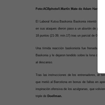
Foto:ACBphoto/I.Martín Mate de Adam Hanga en 
El Laboral Kutxa Baskonia Baskonia intentó ajustar
en sus ataques dieron paso a un aluvión de puntos
18 puntos (21-39, min.17) tras un parcial de 0-10.
Una tímida reacción baskonista fue frenada en se
Baskonia y le dejaron tendido sobre la lona con 
al descanso.
Tras las instrucciones de los entrenadores, el t
que metió al Barcelona en bonus de faltas en ape
inspiración ofensiva de los azulgranas, que volvier
triple de
Doellman.