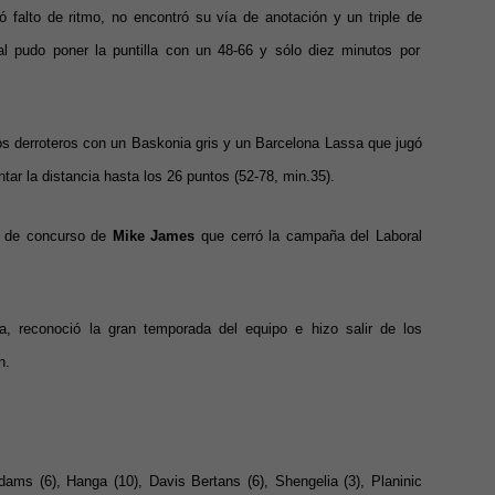
ió falto de ritmo, no encontró su vía de anotación y un triple de
l pudo poner la puntilla con un 48-66 y sólo diez minutos por
icos derroteros con un Baskonia gris y un Barcelona Lassa que jugó
tar la distancia hasta los 26 puntos (52-78, min.35).
e de concurso de
Mike James
que cerró la campaña del Laboral
ta, reconoció la gran temporada del equipo e hizo salir de los
n.
ams (6), Hanga (10), Davis Bertans (6), Shengelia (3), Planinic