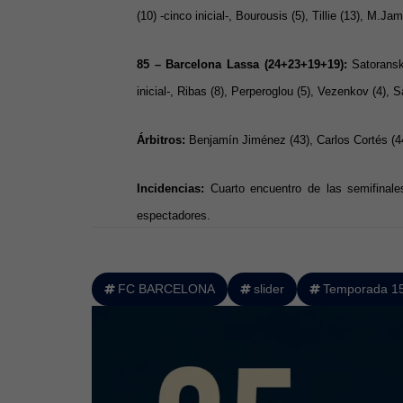
(10) -cinco inicial-, Bourousis (5), Tillie (13), M.Jame
85 – Barcelona Lassa (24+23+19+19):
Satoransk
inicial-, Ribas (8), Perperoglou (5), Vezenkov (4), 
Árbitros:
Benjamín Jiménez (43), Carlos Cortés (44
Incidencias:
Cuarto encuentro de las semifinale
espectadores.
FC BARCELONA
slider
Temporada 1