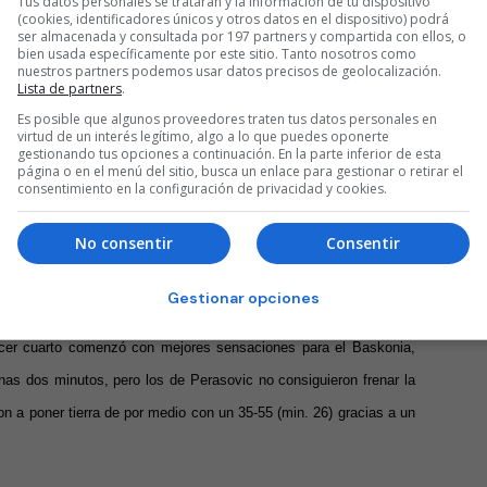
Tus datos personales se tratarán y la información de tu dispositivo
(cookies, identificadores únicos y otros datos en el dispositivo) podrá
ser almacenada y consultada por 197 partners y compartida con ellos, o
el aro del Barça
bien usada específicamente por este sitio. Tanto nosotros como
nuestros partners podemos usar datos precisos de geolocalización.
Lista de partners
.
 la defensa en el inicio del segundo periodo, pero varios errores
Es posible que algunos proveedores traten tus datos personales en
 por el lado barcelonista para poner una diferencia importante de
virtud de un interés legítimo, algo a lo que puedes oponerte
gestionando tus opciones a continuación. En la parte inferior de esta
página o en el menú del sitio, busca un enlace para gestionar o retirar el
consentimiento en la configuración de privacidad y cookies.
co por una sesión de triples del Barcelona que martillearon al
No consentir
Consentir
un 28-47, hasta que un 2+1 de Kim
Tillie
dejó el marcador en 31-47
Gestionar opciones
ercer cuarto comenzó con mejores sensaciones para el Baskonia,
nas dos minutos, pero los de Perasovic no consiguieron frenar la
on a poner tierra de por medio con un 35-55 (min. 26) gracias a un