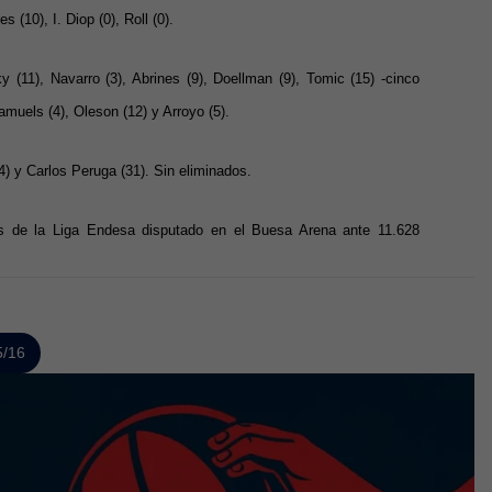
s (10), I. Diop (0), Roll (0).
y (11), Navarro (3), Abrines (9), Doellman (9), Tomic (15) -cinco
Samuels (4), Oleson (12) y Arroyo (5).
) y Carlos Peruga (31). Sin eliminados.
s de la Liga Endesa disputado en el Buesa Arena ante 11.628
5/16