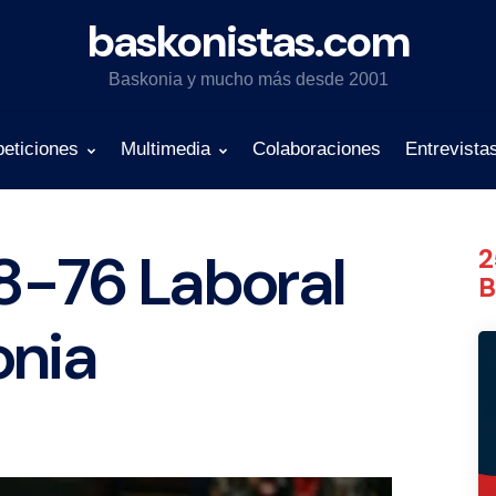
baskonistas.com
Baskonia y mucho más desde 2001
eticiones
Multimedia
Colaboraciones
Entrevista
8-76 Laboral
2
B
onia