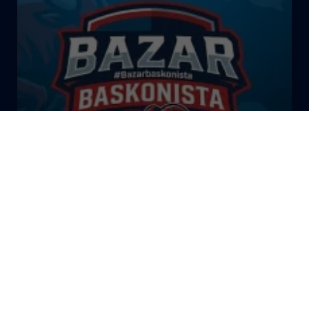
El Bazar Baskonista 2026 by
Roberto Arrillaga
La Tertulia Dobles Figuras de
Cope Vitoria. Miércoles
03/06/26