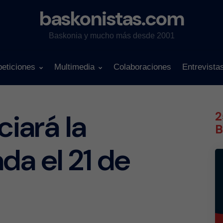
baskonistas.com
Baskonia y mucho más desde 2001
eticiones
Multimedia
Colaboraciones
Entrevista
ciará la
2
B
a el 21 de