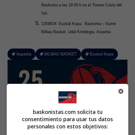
Baskonia a las 19:00 h en el Torneo Costa del
Sol.
13/09/24. Euskal Kopa. Baskonia – Surne
Bilbao Basket. Udal Kiroldegia. Azpeitia
Azpeitia
BILBAO BASKET
Euskal Kopa
baskonistas.com solicita tu
consentimiento para usar tus datos
personales con estos objetivos: