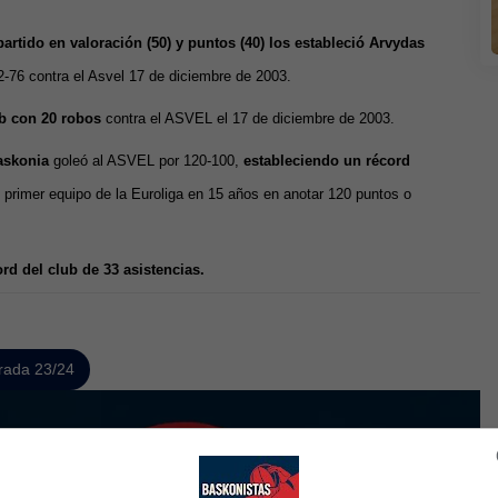
rtido en valoración (50) y puntos (40) los estableció Arvydas
2-76 contra el Asvel 17 de diciembre de 2003.
ub con 20 robos
contra el ASVEL el 17 de diciembre de 2003.
askonia
goleó al ASVEL por 120-100,
estableciendo un récord
 primer equipo de la Euroliga en 15 años en anotar 120 puntos o
d del club de 33 asistencias.
ada 23/24