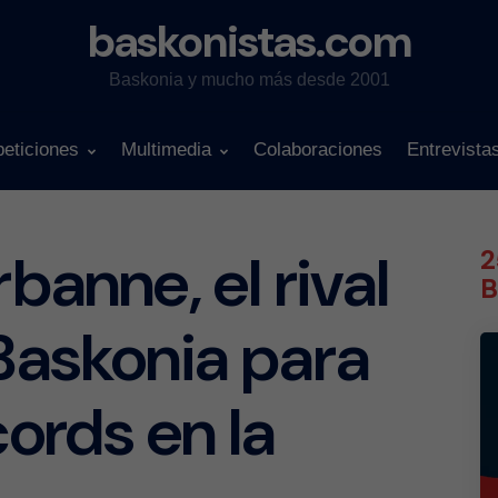
baskonistas.com
Baskonia y mucho más desde 2001
eticiones
Multimedia
Colaboraciones
Entrevista
rbanne, el rival
2
B
 Baskonia para
cords en la