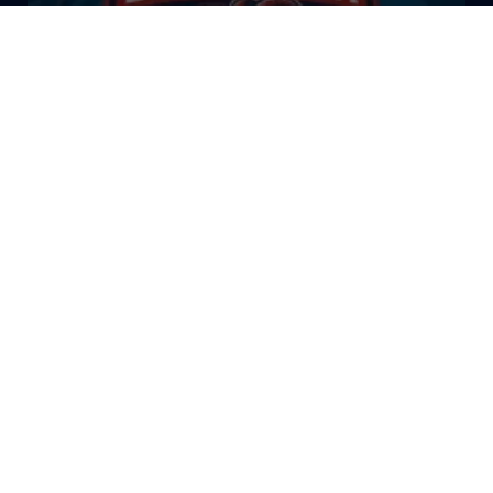
El Bazar Baskonista 2026 by
Roberto Arrillaga
La Tertulia Dobles Figuras de
Cope Vitoria. Miércoles
03/06/26
La Tertulia Dobles Figuras de
Cope Vitoria. Miércoles
27/05/26
Gasteiz Hoy