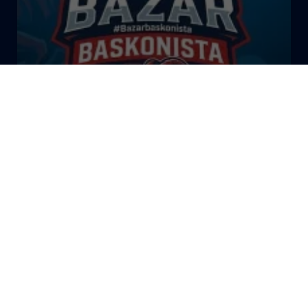
El Bazar Baskonista 2026 by
Roberto Arrillaga
La Tertulia Dobles Figuras de
Cope Vitoria. Miércoles
03/06/26
La Tertulia Dobles Figuras de