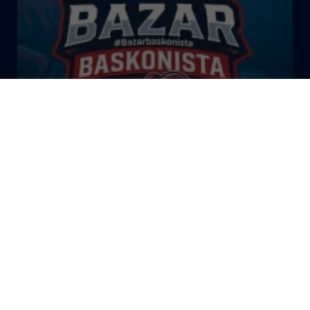
El Bazar Baskonista 2026 by
Roberto Arrillaga
La Tertulia Dobles Figuras de
Cope Vitoria. Miércoles
03/06/26
La Tertulia Dobles Figuras de