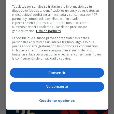
Tus datos personales se tratarán y la información de tu
Estadísticas del partido
dispositivo (cookies, identificadores únicos y otros datos en
el dispositivo) podrá ser almacenada y consultada por 197
partners y compartida con ellos, o bien usada
específicamente por este sitio. Tanto nosotros como
ARMANI MILÁN: Baron (11), Hall (6), Luwawu-Cabarrot (17), Hines
nuestros partners podemos usar datos precisos de
(10) y Voigtmann (16) –quinteto inicial– Davies (9), Ricci (4), Nappier
geolocalización.
Lista de partners
.
(10) y Tonut (6).
Es posible que algunos proveedores traten tus datos
personales en virtud de un interés legítimo, algo a lo que
puedes oponerte gestionando tus opciones a continuación.
CAZOO BASKONIA: Howard (18), Thompson (19), Giedraitis (18),
En la parte inferior de esta página o en el menú del sitio,
busca un enlace para gestionar o retirar el consentimiento en
Hommes (2) y Kotsar (-) –quinteto inicial–; Costello (12), Enoch (7),
la configuración de privacidad y cookies.
Marinkovic (7), Kurucs (-) y Heidegger (-).
Consentir
No consentir
OLIMPIA MILAN
slider
Temporada 22/23
Gestionar opciones