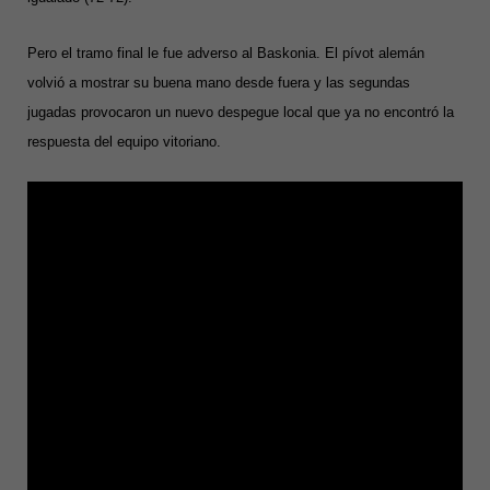
Pero el tramo final le fue adverso al Baskonia. El pívot alemán
volvió a mostrar su buena mano desde fuera y las segundas
jugadas provocaron un nuevo despegue local que ya no encontró la
respuesta del equipo vitoriano.