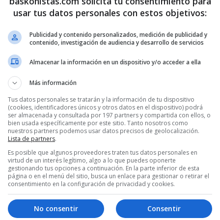
baskonistas.com solicita tu consentimiento para
usar tus datos personales con estos objetivos:
Publicidad y contenido personalizados, medición de publicidad y
contenido, investigación de audiencia y desarrollo de servicios
Almacenar la información en un dispositivo y/o acceder a ella
Más información
Tus datos personales se tratarán y la información de tu dispositivo
(cookies, identificadores únicos y otros datos en el dispositivo) podrá
ser almacenada y consultada por 197 partners y compartida con ellos, o
bien usada específicamente por este sitio. Tanto nosotros como
nuestros partners podemos usar datos precisos de geolocalización.
l
Lista de partners
.
Es posible que algunos proveedores traten tus datos personales en
virtud de un interés legítimo, algo a lo que puedes oponerte
gestionando tus opciones a continuación. En la parte inferior de esta
3
4
…
1.080
página o en el menú del sitio, busca un enlace para gestionar o retirar el
consentimiento en la configuración de privacidad y cookies.
No consentir
Consentir