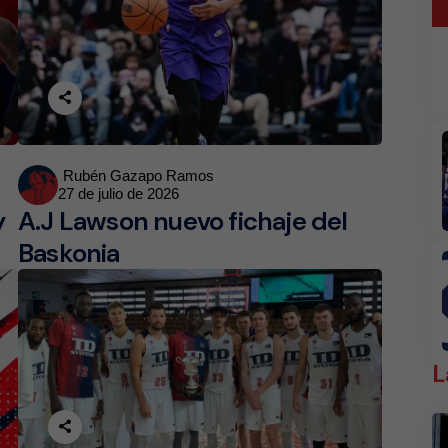
Posted
Rubén Gazapo Ramos
27 de julio de 2026
by
y
A.J Lawson nuevo fichaje del
Baskonia
L