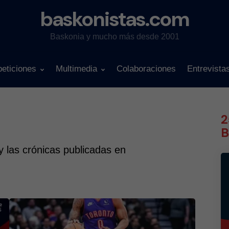
baskonistas.com
Baskonia y mucho más desde 2001
eticiones
Multimedia
Colaboraciones
Entrevista
2
B
icles
 y las crónicas publicadas en