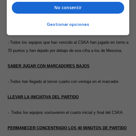
sus aleros han alcanzado los 14 puntos (excepción 17 Langdon vs
No consentir
Olimpiakos)
Gestionar opciones
CONTENCION DE LOS ALEROS
-.Todos los equipos que han vencido al CSKA han jugado en torno a
70 puntos y han dejado por debajo de esa cifra a los de Messina.
SABER JUGAR CON MARCADORES BAJOS
-.Todos han llegado al tercer cuarto con ventaja en el marcador.
LLEVAR LA INICIATIVA DEL PARTIDO
-. Todos los equipos sostuvieron el cuarto inicial y final del CSKA.
PERMANECER CONCENTRADO LOS 40 MINUTOS DE PARTIDO