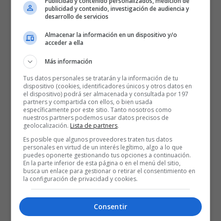
Publicidad y contenido personalizados, medición de
publicidad y contenido, investigación de audiencia y
desarrollo de servicios
ACIERTO
Almacenar la información en un dispositivo y/o
acceder a ella
-.Todos los ganadores ha tenido que desconectar al menos a uno de
los dos bases del CSKA(Zisis no es tan resolutivo) bien Papaloukas
Más información
bien Holden no deben aportar a su equipo.
Tus datos personales se tratarán y la información de tu
dispositivo (cookies, identificadores únicos y otros datos en
el dispositivo) podrá ser almacenada y consultada por 197
DEFENSA SOBRE LOS BASES
partners y compartida con ellos, o bien usada
específicamente por este sitio. Tanto nosotros como
nuestros partners podemos usar datos precisos de
-. Todos los que vencieron tuvieron que parar a tres de los cuatro
geolocalización.
Lista de partners
.
pivots del equipo ruso. Si bien Goree y Van Den Spiegel no son muy
Es posible que algunos proveedores traten tus datos
personales en virtud de un interés legítimo, algo a lo que
ofensivos Smodis y Andersen son la referencia interior en ataque
puedes oponerte gestionando tus opciones a continuación.
En la parte inferior de esta página o en el menú del sitio,
busca un enlace para gestionar o retirar el consentimiento en
DEFENSA SOBRE LOS INTERIORES
la configuración de privacidad y cookies.
-. Todos han dejado a sus aleros Krhyapa, Siskasukas o Langdon
Consentir
en aportaciones medias. En ninguno de los partidos que han perdido