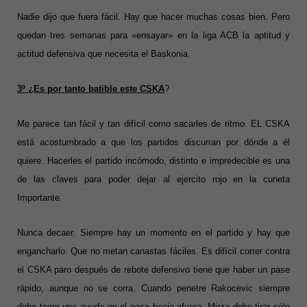
Nadie dijo que fuera fácil. Hay que hacer muchas cosas bien. Pero
quedan tres semanas para «ensayar» en la liga ACB la aptitud y
actitud defensiva que necesita el Baskonia.
3º ¿Es por tanto batible este CSKA
?
Me parece tan fácil y tan difícil como sacarles de ritmo. EL CSKA
está acostumbrado a que los partidos discurran por dónde a él
quiere. Hacerles el partido incómodo, distinto e impredecible es una
de las claves para poder dejar al ejercito rojo en la cuneta
Importante.
Nunca decaer. Siempre hay un momento en el partido y hay que
engancharlo. Que no metan canastas fáciles. Es difícil correr contra
el CSKA paro después de rebote defensivo tiene que haber un pase
rápido, aunque no se corra. Cuando penetre Rakocevic siempre
debe tener una ayuda en el pase hacia afuera. Mirza debe tirar sólo